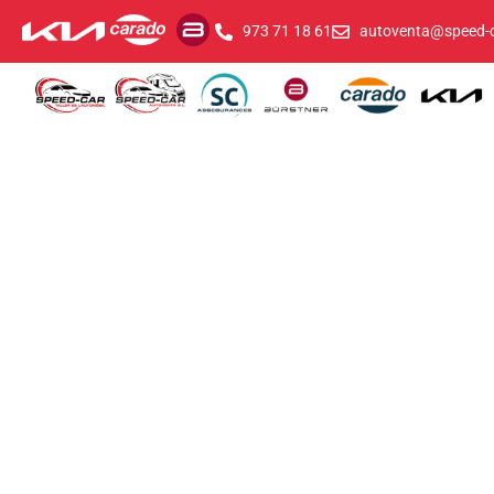
973 71 18 61
autoventa@speed-c