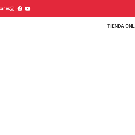
ar.es
TIENDA ONL