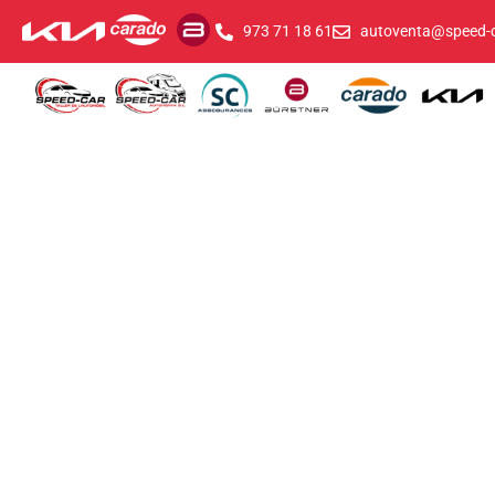
973 71 18 61
autoventa@speed-c