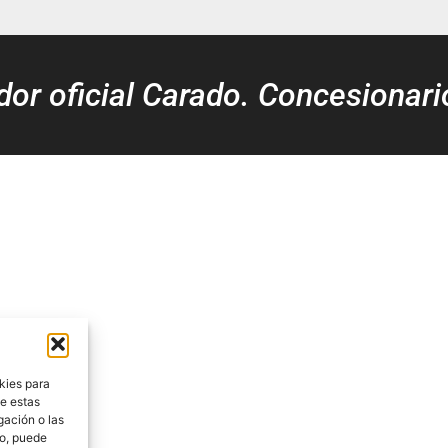
idor oficial Carado. Concesionari
kies para
de estas
gación o las
to, puede