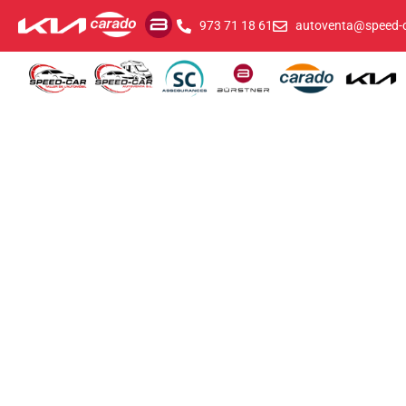
973 71 18 61
autoventa@speed-c