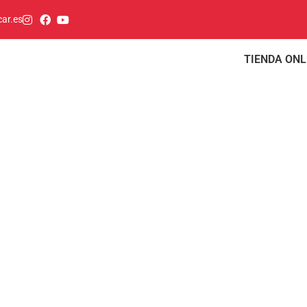
ar.es
TIENDA ONL