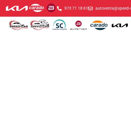
973 71 18 61
autoventa@speed-c