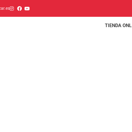
ar.es
TIENDA ONL