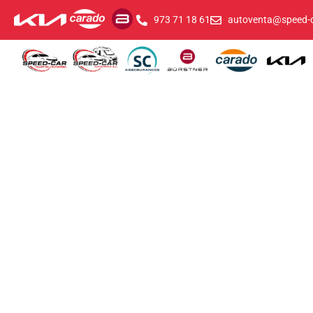
973 71 18 61
autoventa@speed-c