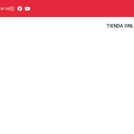
ar.es
TIENDA ONL