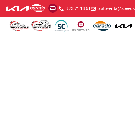
973 71 18 61
autoventa@speed-c