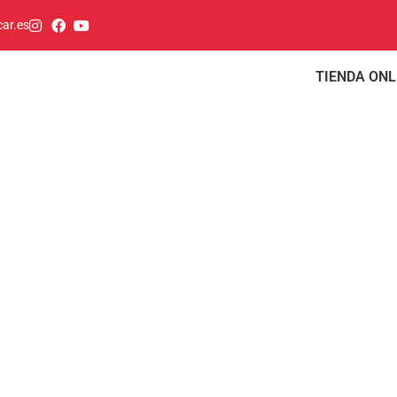
ar.es
TIENDA ONL