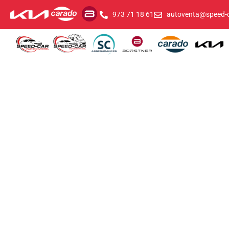
973 71 18 61
autoventa@speed-c